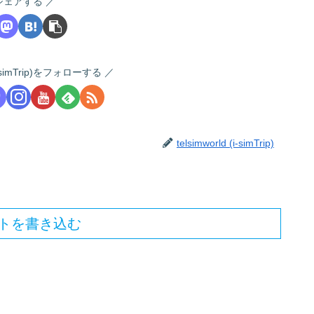
シェアする
 (i-simTrip)をフォローする
telsimworld (i-simTrip)
トを書き込む