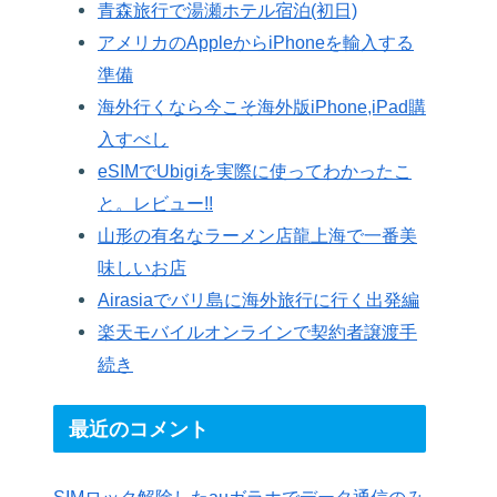
青森旅行で湯瀬ホテル宿泊(初日)
アメリカのAppleからiPhoneを輸入する
準備
海外行くなら今こそ海外版iPhone,iPad購
入すべし
eSIMでUbigiを実際に使ってわかったこ
と。レビュー!!
山形の有名なラーメン店龍上海で一番美
味しいお店
Airasiaでバリ島に海外旅行に行く出発編
楽天モバイルオンラインで契約者譲渡手
続き
最近のコメント