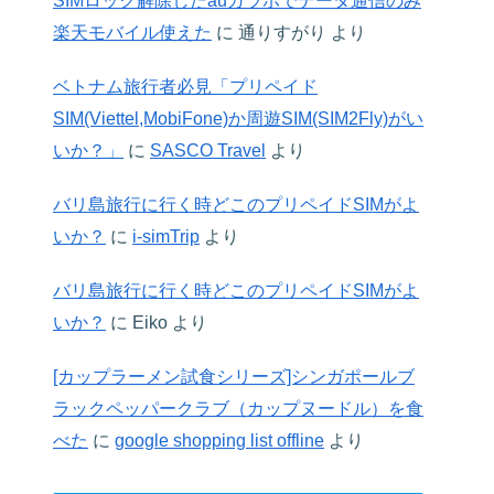
SIMロック解除したauガラホでデータ通信のみ
楽天モバイル使えた
に
通りすがり
より
ベトナム旅行者必見「プリペイド
SIM(Viettel,MobiFone)か周遊SIM(SIM2Fly)がい
いか？」
に
SASCO Travel
より
バリ島旅行に行く時どこのプリペイドSIMがよ
いか？
に
i-simTrip
より
バリ島旅行に行く時どこのプリペイドSIMがよ
いか？
に
Eiko
より
[カップラーメン試食シリーズ]シンガポールブ
ラックペッパークラブ（カップヌードル）を食
べた
に
google shopping list offline
より