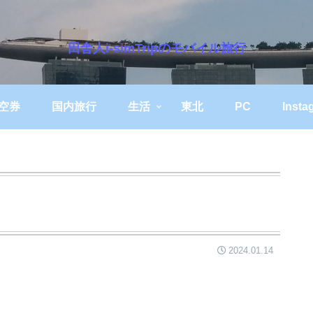
田舎人i-simTripのモバイル旅行
空券
国内旅行
生活
東北
PC
Insta
2024.01.14