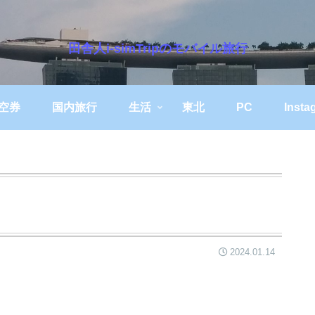
田舎人i-simTripのモバイル旅行
空券
国内旅行
生活
東北
PC
Insta
2024.01.14