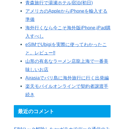
青森旅行で湯瀬ホテル宿泊(初日)
アメリカのAppleからiPhoneを輸入する
準備
海外行くなら今こそ海外版iPhone,iPad購
入すべし
eSIMでUbigiを実際に使ってわかったこ
と。レビュー!!
山形の有名なラーメン店龍上海で一番美
味しいお店
Airasiaでバリ島に海外旅行に行く出発編
楽天モバイルオンラインで契約者譲渡手
続き
最近のコメント