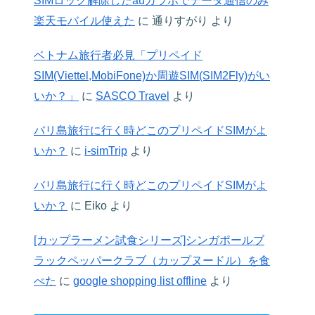
SIMロック解除したauガラホでデータ通信のみ
楽天モバイル使えた
に
通りすがり
より
ベトナム旅行者必見「プリペイド
SIM(Viettel,MobiFone)か周遊SIM(SIM2Fly)がい
いか？」
に
SASCO Travel
より
バリ島旅行に行く時どこのプリペイドSIMがよ
いか？
に
i-simTrip
より
バリ島旅行に行く時どこのプリペイドSIMがよ
いか？
に
Eiko
より
[カップラーメン試食シリーズ]シンガポールブ
ラックペッパークラブ（カップヌードル）を食
べた
に
google shopping list offline
より