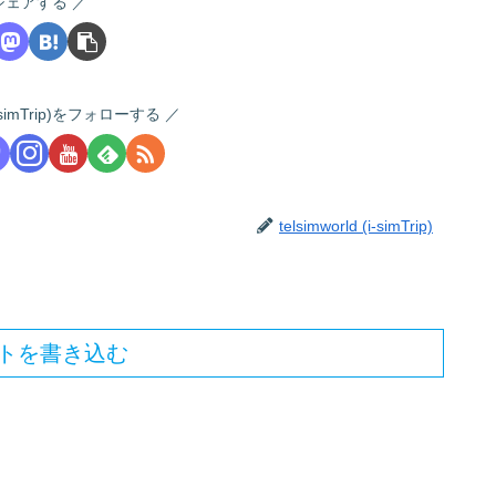
シェアする
 (i-simTrip)をフォローする
telsimworld (i-simTrip)
トを書き込む