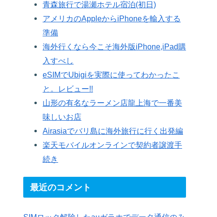
青森旅行で湯瀬ホテル宿泊(初日)
アメリカのAppleからiPhoneを輸入する
準備
海外行くなら今こそ海外版iPhone,iPad購
入すべし
eSIMでUbigiを実際に使ってわかったこ
と。レビュー!!
山形の有名なラーメン店龍上海で一番美
味しいお店
Airasiaでバリ島に海外旅行に行く出発編
楽天モバイルオンラインで契約者譲渡手
続き
最近のコメント