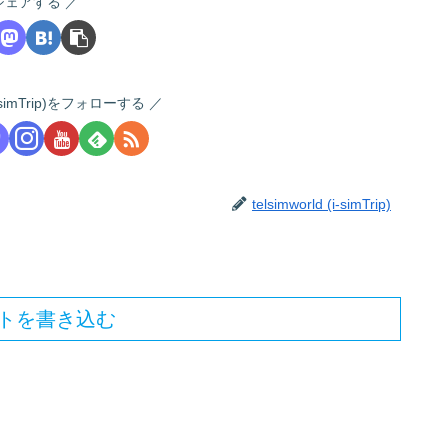
シェアする
 (i-simTrip)をフォローする
telsimworld (i-simTrip)
トを書き込む