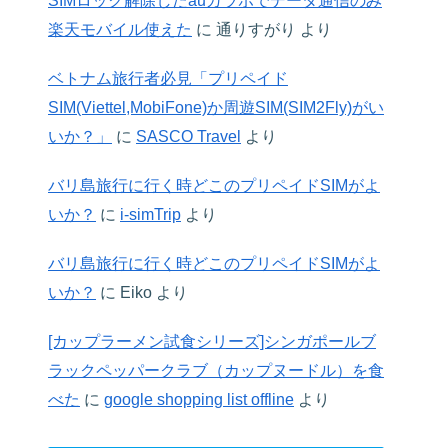
SIMロック解除したauガラホでデータ通信のみ
楽天モバイル使えた
に
通りすがり
より
ベトナム旅行者必見「プリペイド
SIM(Viettel,MobiFone)か周遊SIM(SIM2Fly)がい
いか？」
に
SASCO Travel
より
バリ島旅行に行く時どこのプリペイドSIMがよ
いか？
に
i-simTrip
より
バリ島旅行に行く時どこのプリペイドSIMがよ
いか？
に
Eiko
より
[カップラーメン試食シリーズ]シンガポールブ
ラックペッパークラブ（カップヌードル）を食
べた
に
google shopping list offline
より