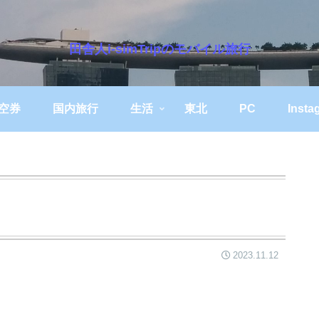
田舎人i-simTripのモバイル旅行
空券
国内旅行
生活
東北
PC
Insta
2023.11.12