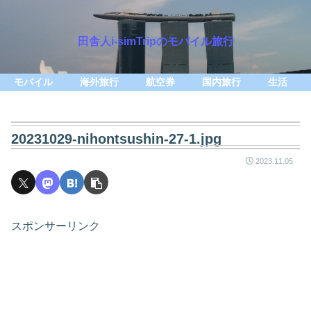
田舎人i-simTripのモバイル旅行
モバイル
海外旅行
航空券
国内旅行
生活
20231029-nihontsushin-27-1.jpg
2023.11.05
スポンサーリンク