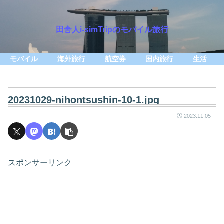
田舎人i-simTripのモバイル旅行
モバイル
海外旅行
航空券
国内旅行
生活
20231029-nihontsushin-10-1.jpg
2023.11.05
スポンサーリンク