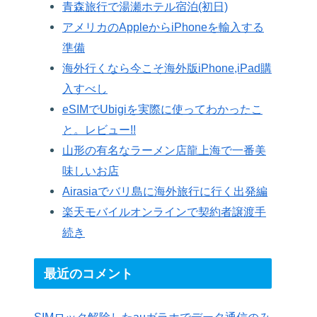
青森旅行で湯瀬ホテル宿泊(初日)
アメリカのAppleからiPhoneを輸入する
準備
海外行くなら今こそ海外版iPhone,iPad購
入すべし
eSIMでUbigiを実際に使ってわかったこ
と。レビュー!!
山形の有名なラーメン店龍上海で一番美
味しいお店
Airasiaでバリ島に海外旅行に行く出発編
楽天モバイルオンラインで契約者譲渡手
続き
最近のコメント