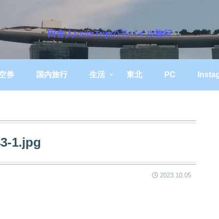
田舎人i-simTripのモバイル旅行
空券
国内旅行
生活
東北
PC
Insta
3-1.jpg
2023.10.05