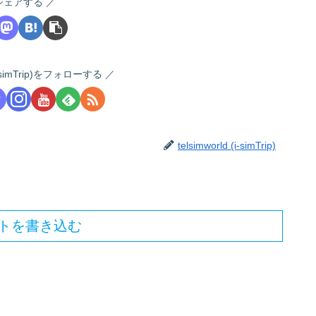
シェアする
 (i-simTrip)をフォローする
telsimworld (i-simTrip)
トを書き込む