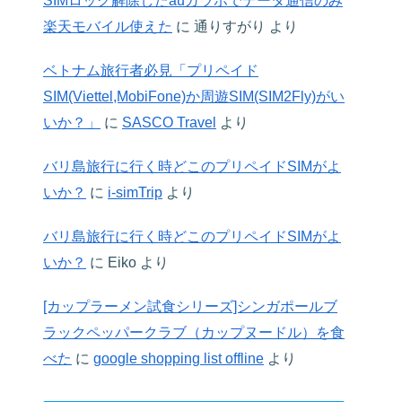
SIMロック解除したauガラホでデータ通信のみ
楽天モバイル使えた
に
通りすがり
より
ベトナム旅行者必見「プリペイド
SIM(Viettel,MobiFone)か周遊SIM(SIM2Fly)がい
いか？」
に
SASCO Travel
より
バリ島旅行に行く時どこのプリペイドSIMがよ
いか？
に
i-simTrip
より
バリ島旅行に行く時どこのプリペイドSIMがよ
いか？
に
Eiko
より
[カップラーメン試食シリーズ]シンガポールブ
ラックペッパークラブ（カップヌードル）を食
べた
に
google shopping list offline
より