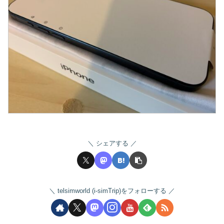
シェアする
telsimworld (i-simTrip)をフォローする