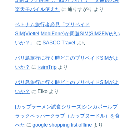
SIMロック解除したauガラホでデータ通信のみ
楽天モバイル使えた
に
通りすがり
より
ベトナム旅行者必見「プリペイド
SIM(Viettel,MobiFone)か周遊SIM(SIM2Fly)がい
いか？」
に
SASCO Travel
より
バリ島旅行に行く時どこのプリペイドSIMがよ
いか？
に
i-simTrip
より
バリ島旅行に行く時どこのプリペイドSIMがよ
いか？
に
Eiko
より
[カップラーメン試食シリーズ]シンガポールブ
ラックペッパークラブ（カップヌードル）を食
べた
に
google shopping list offline
より