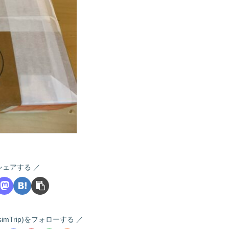
シェアする
 (i-simTrip)をフォローする