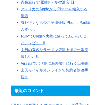
青森旅行で湯瀬ホテル宿泊(初日)
アメリカのAppleからiPhoneを輸入する
準備
海外行くなら今こそ海外版iPhone,iPad購
入すべし
eSIMでUbigiを実際に使ってわかったこ
と。レビュー!!
山形の有名なラーメン店龍上海で一番美
味しいお店
Airasiaでバリ島に海外旅行に行く出発編
楽天モバイルオンラインで契約者譲渡手
続き
最近のコメント