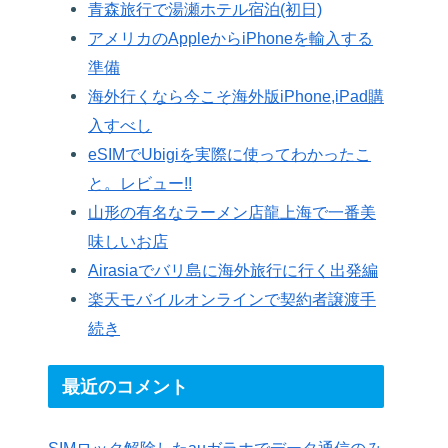
青森旅行で湯瀬ホテル宿泊(初日)
アメリカのAppleからiPhoneを輸入する
準備
海外行くなら今こそ海外版iPhone,iPad購
入すべし
eSIMでUbigiを実際に使ってわかったこ
と。レビュー!!
山形の有名なラーメン店龍上海で一番美
味しいお店
Airasiaでバリ島に海外旅行に行く出発編
楽天モバイルオンラインで契約者譲渡手
続き
最近のコメント