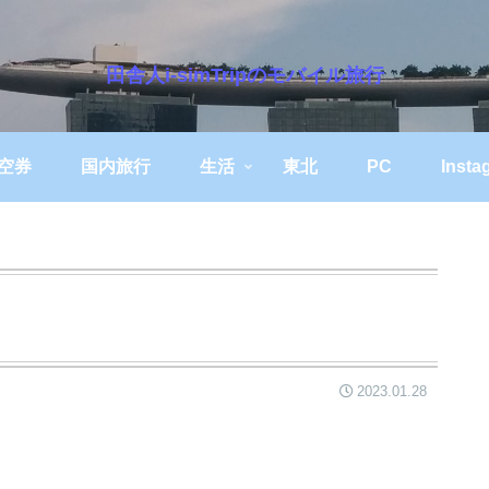
田舎人i-simTripのモバイル旅行
空券
国内旅行
生活
東北
PC
Insta
2023.01.28