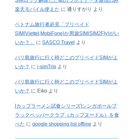
SIMロック解除したauガラホでデータ通信のみ
楽天モバイル使えた
に
通りすがり
より
ベトナム旅行者必見「プリペイド
SIM(Viettel,MobiFone)か周遊SIM(SIM2Fly)がい
いか？」
に
SASCO Travel
より
バリ島旅行に行く時どこのプリペイドSIMがよ
いか？
に
i-simTrip
より
バリ島旅行に行く時どこのプリペイドSIMがよ
いか？
に
Eiko
より
[カップラーメン試食シリーズ]シンガポールブ
ラックペッパークラブ（カップヌードル）を食
べた
に
google shopping list offline
より