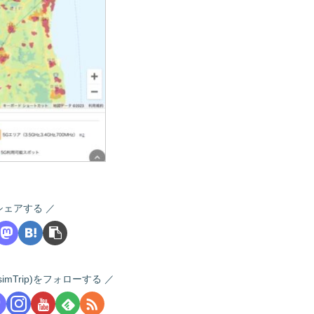
シェアする
 (i-simTrip)をフォローする