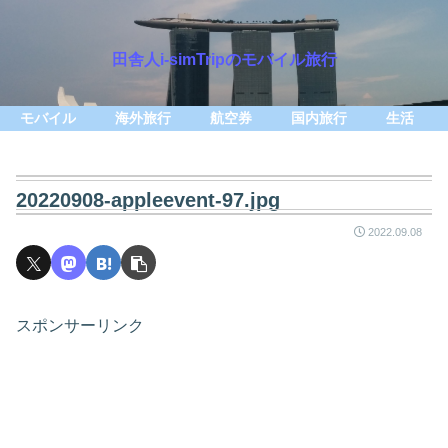
田舎人i-simTripのモバイル旅行
モバイル
海外旅行
航空券
国内旅行
生活
20220908-appleevent-97.jpg
2022.09.08
スポンサーリンク