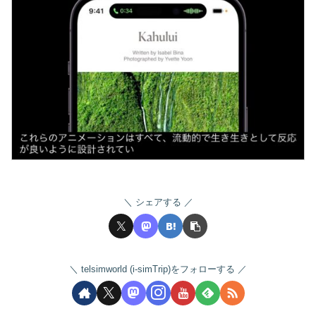
シェアする
telsimworld (i-simTrip)をフォローする