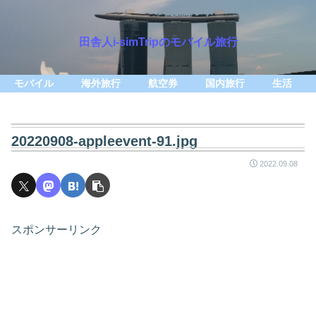
田舎人i-simTripのモバイル旅行
モバイル
海外旅行
航空券
国内旅行
生活
20220908-appleevent-91.jpg
2022.09.08
スポンサーリンク