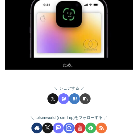
シェアする
telsimworld (i-simTrip)をフォローする