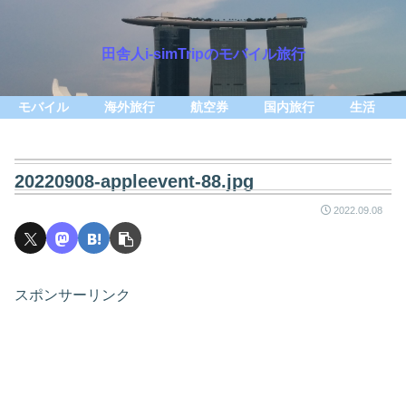
田舎人i-simTripのモバイル旅行
モバイル
海外旅行
航空券
国内旅行
生活
20220908-appleevent-88.jpg
2022.09.08
スポンサーリンク