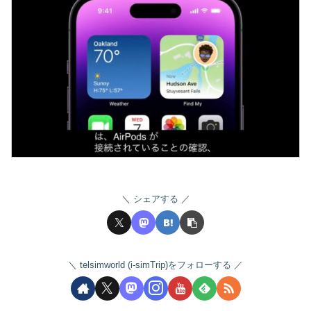
シェアする
telsimworld (i-simTrip)をフォローする