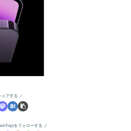
シェアする
 (i-simTrip)をフォローする