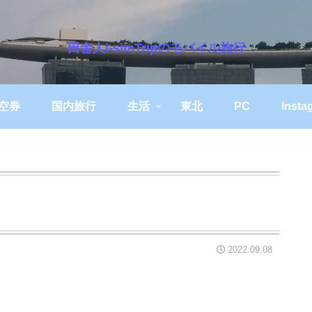
田舎人i-simTripのモバイル旅行
空券
国内旅行
生活
東北
PC
Insta
2022.09.08