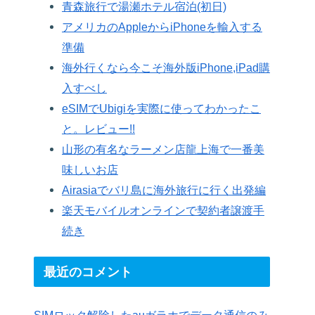
青森旅行で湯瀬ホテル宿泊(初日)
アメリカのAppleからiPhoneを輸入する
準備
海外行くなら今こそ海外版iPhone,iPad購
入すべし
eSIMでUbigiを実際に使ってわかったこ
と。レビュー!!
山形の有名なラーメン店龍上海で一番美
味しいお店
Airasiaでバリ島に海外旅行に行く出発編
楽天モバイルオンラインで契約者譲渡手
続き
最近のコメント