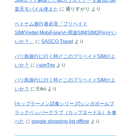
SIMロック解除したauガラホでデータ通信のみ
楽天モバイル使えた
に
通りすがり
より
ベトナム旅行者必見「プリペイド
SIM(Viettel,MobiFone)か周遊SIM(SIM2Fly)がい
いか？」
に
SASCO Travel
より
バリ島旅行に行く時どこのプリペイドSIMがよ
いか？
に
i-simTrip
より
バリ島旅行に行く時どこのプリペイドSIMがよ
いか？
に
Eiko
より
[カップラーメン試食シリーズ]シンガポールブ
ラックペッパークラブ（カップヌードル）を食
べた
に
google shopping list offline
より