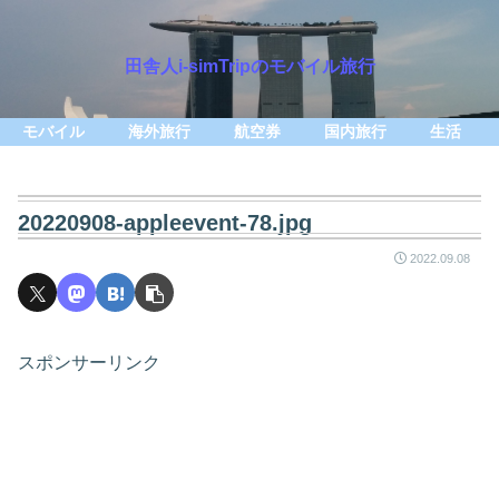
田舎人i-simTripのモバイル旅行
モバイル
海外旅行
航空券
国内旅行
生活
20220908-appleevent-78.jpg
2022.09.08
スポンサーリンク