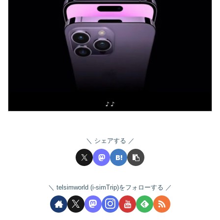
シェアする
telsimworld (i-simTrip)をフォローする