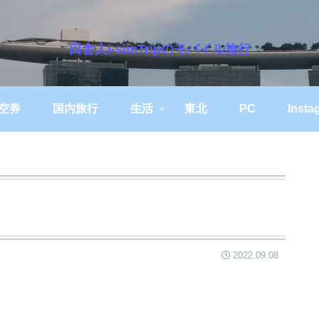
田舎人i-simTripのモバイル旅行
空券
国内旅行
生活
東北
PC
Insta
2022.09.08