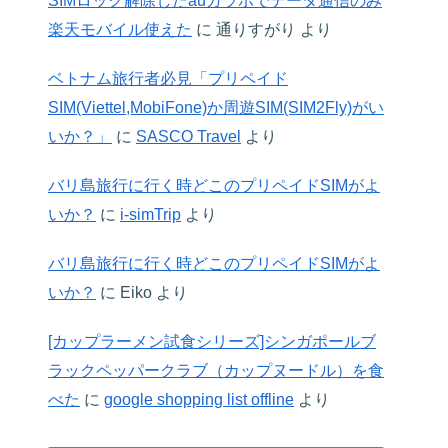
SIMロック解除したauガラホでデータ通信のみ
楽天モバイル使えた
に
通りすがり
より
ベトナム旅行者必見「プリペイド
SIM(Viettel,MobiFone)か周遊SIM(SIM2Fly)がい
いか？」
に
SASCO Travel
より
バリ島旅行に行く時どこのプリペイドSIMがよ
いか？
に
i-simTrip
より
バリ島旅行に行く時どこのプリペイドSIMがよ
いか？
に
Eiko
より
[カップラーメン試食シリーズ]シンガポールブ
ラックペッパークラブ（カップヌードル）を食
べた
に
google shopping list offline
より