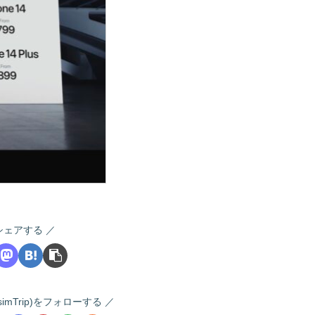
シェアする
 (i-simTrip)をフォローする