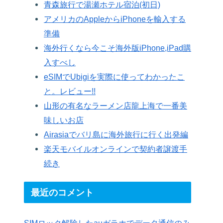
青森旅行で湯瀬ホテル宿泊(初日)
アメリカのAppleからiPhoneを輸入する
準備
海外行くなら今こそ海外版iPhone,iPad購
入すべし
eSIMでUbigiを実際に使ってわかったこ
と。レビュー!!
山形の有名なラーメン店龍上海で一番美
味しいお店
Airasiaでバリ島に海外旅行に行く出発編
楽天モバイルオンラインで契約者譲渡手
続き
最近のコメント