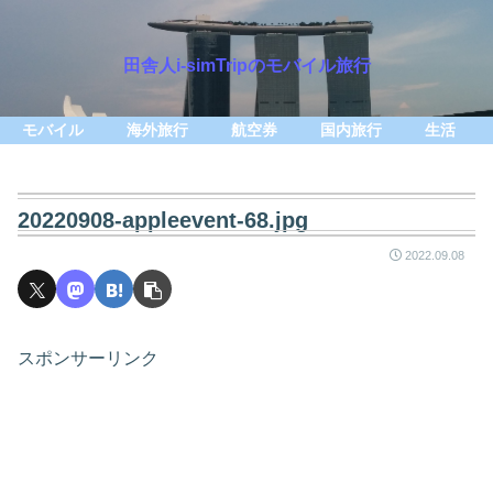
田舎人i-simTripのモバイル旅行
モバイル
海外旅行
航空券
国内旅行
生活
20220908-appleevent-68.jpg
2022.09.08
スポンサーリンク