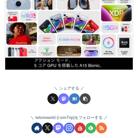
シェアする
telsimworld (i-simTrip)をフォローする