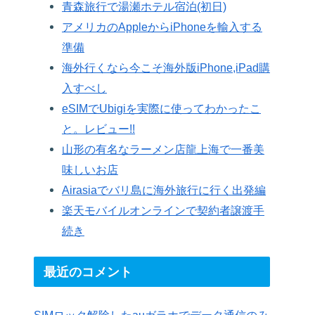
青森旅行で湯瀬ホテル宿泊(初日)
アメリカのAppleからiPhoneを輸入する
準備
海外行くなら今こそ海外版iPhone,iPad購
入すべし
eSIMでUbigiを実際に使ってわかったこ
と。レビュー!!
山形の有名なラーメン店龍上海で一番美
味しいお店
Airasiaでバリ島に海外旅行に行く出発編
楽天モバイルオンラインで契約者譲渡手
続き
最近のコメント