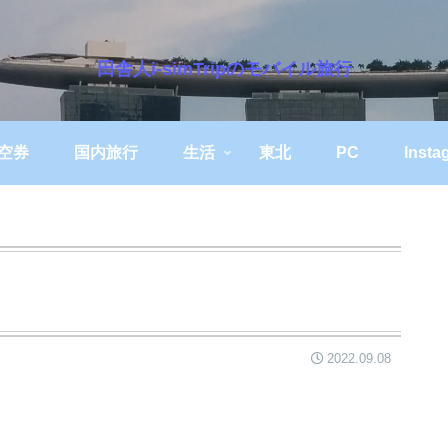
田舎人i-simTripのモバイル旅行
空券
国内旅行
生活
東北
PC
Insta
2022.09.08