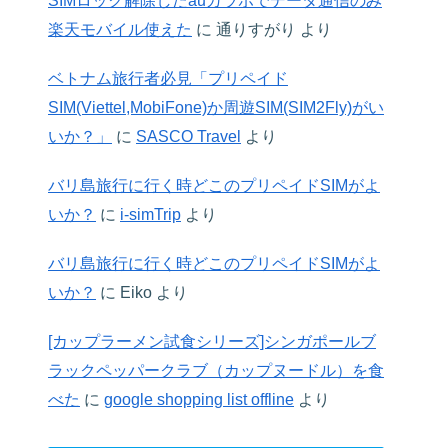
SIMロック解除したauガラホでデータ通信のみ
楽天モバイル使えた
に
通りすがり
より
ベトナム旅行者必見「プリペイド
SIM(Viettel,MobiFone)か周遊SIM(SIM2Fly)がい
いか？」
に
SASCO Travel
より
バリ島旅行に行く時どこのプリペイドSIMがよ
いか？
に
i-simTrip
より
バリ島旅行に行く時どこのプリペイドSIMがよ
いか？
に
Eiko
より
[カップラーメン試食シリーズ]シンガポールブ
ラックペッパークラブ（カップヌードル）を食
べた
に
google shopping list offline
より