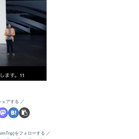
シェアする
 (i-simTrip)をフォローする