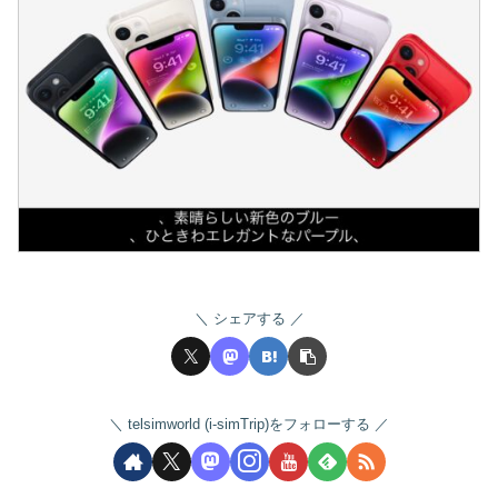
シェアする
telsimworld (i-simTrip)をフォローする