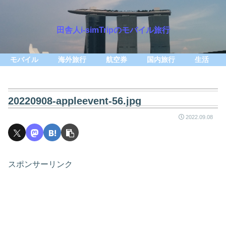
田舎人i-simTripのモバイル旅行
モバイル
海外旅行
航空券
国内旅行
生活
20220908-appleevent-56.jpg
2022.09.08
スポンサーリンク