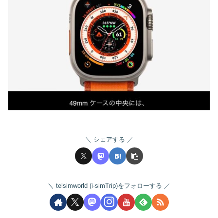
シェアする
telsimworld (i-simTrip)をフォローする