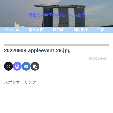
田舎人i-simTripのモバイル旅行
モバイル
海外旅行
航空券
国内旅行
生活
20220908-appleevent-29.jpg
2022.09.08
スポンサーリンク