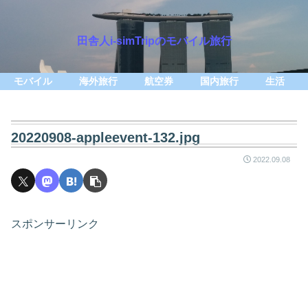
田舎人i-simTripのモバイル旅行
モバイル
海外旅行
航空券
国内旅行
生活
20220908-appleevent-132.jpg
2022.09.08
スポンサーリンク