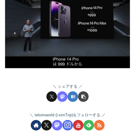
シェアする
telsimworld (i-simTrip)をフォローする