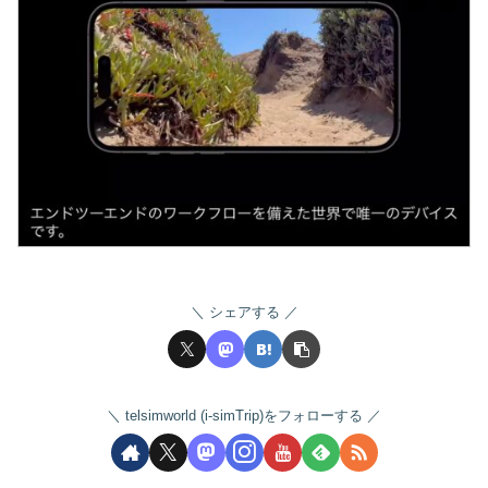
シェアする
telsimworld (i-simTrip)をフォローする