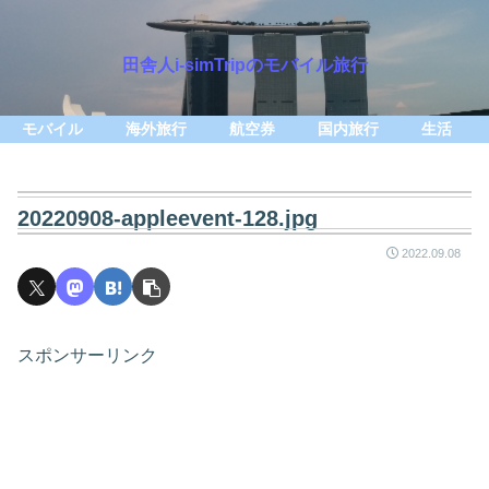
田舎人i-simTripのモバイル旅行
モバイル
海外旅行
航空券
国内旅行
生活
20220908-appleevent-128.jpg
2022.09.08
スポンサーリンク