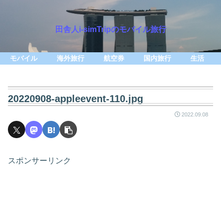
田舎人i-simTripのモバイル旅行
モバイル
海外旅行
航空券
国内旅行
生活
20220908-appleevent-110.jpg
2022.09.08
スポンサーリンク