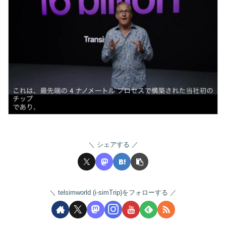
シェアする
telsimworld (i-simTrip)をフォローする