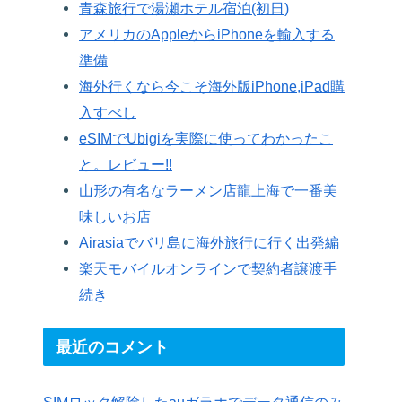
青森旅行で湯瀬ホテル宿泊(初日)
アメリカのAppleからiPhoneを輸入する
準備
海外行くなら今こそ海外版iPhone,iPad購
入すべし
eSIMでUbigiを実際に使ってわかったこ
と。レビュー!!
山形の有名なラーメン店龍上海で一番美
味しいお店
Airasiaでバリ島に海外旅行に行く出発編
楽天モバイルオンラインで契約者譲渡手
続き
最近のコメント