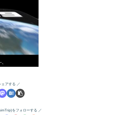
シェアする
 (i-simTrip)をフォローする