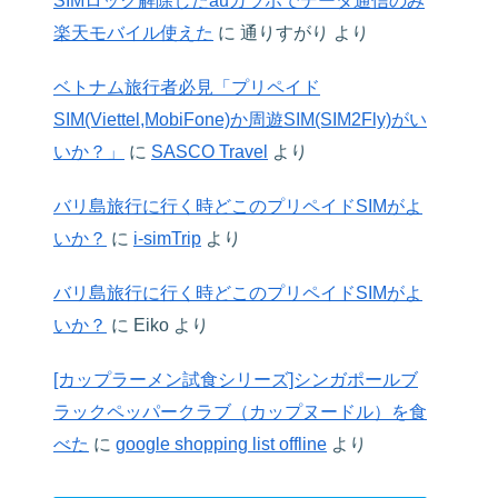
SIMロック解除したauガラホでデータ通信のみ
楽天モバイル使えた
に
通りすがり
より
ベトナム旅行者必見「プリペイド
SIM(Viettel,MobiFone)か周遊SIM(SIM2Fly)がい
いか？」
に
SASCO Travel
より
バリ島旅行に行く時どこのプリペイドSIMがよ
いか？
に
i-simTrip
より
バリ島旅行に行く時どこのプリペイドSIMがよ
いか？
に
Eiko
より
[カップラーメン試食シリーズ]シンガポールブ
ラックペッパークラブ（カップヌードル）を食
べた
に
google shopping list offline
より