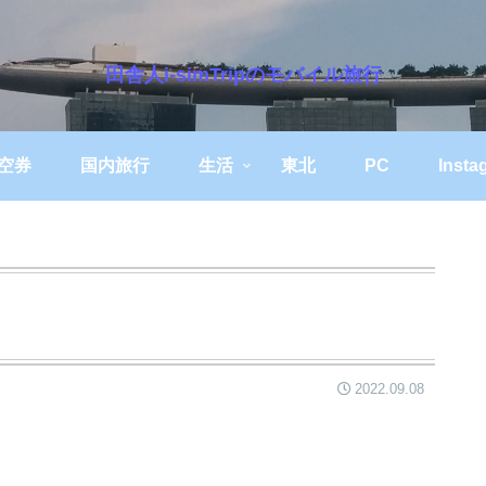
田舎人i-simTripのモバイル旅行
空券
国内旅行
生活
東北
PC
Insta
2022.09.08