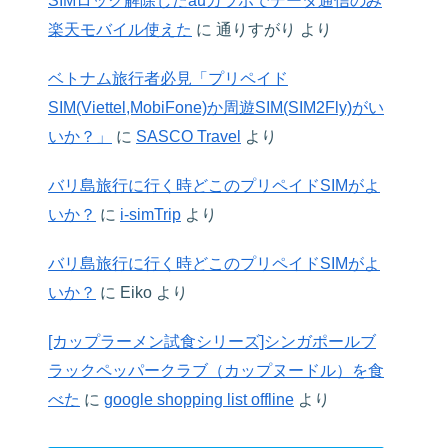
SIMロック解除したauガラホでデータ通信のみ
楽天モバイル使えた
に
通りすがり
より
ベトナム旅行者必見「プリペイド
SIM(Viettel,MobiFone)か周遊SIM(SIM2Fly)がい
いか？」
に
SASCO Travel
より
バリ島旅行に行く時どこのプリペイドSIMがよ
いか？
に
i-simTrip
より
バリ島旅行に行く時どこのプリペイドSIMがよ
いか？
に
Eiko
より
[カップラーメン試食シリーズ]シンガポールブ
ラックペッパークラブ（カップヌードル）を食
べた
に
google shopping list offline
より