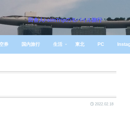
田舎人i-simTripのモバイル旅行
空券
国内旅行
生活
東北
PC
Insta
2022.02.18