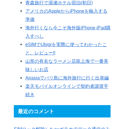
青森旅行で湯瀬ホテル宿泊(初日)
アメリカのAppleからiPhoneを輸入する
準備
海外行くなら今こそ海外版iPhone,iPad購
入すべし
eSIMでUbigiを実際に使ってわかったこ
と。レビュー!!
山形の有名なラーメン店龍上海で一番美
味しいお店
Airasiaでバリ島に海外旅行に行く出発編
楽天モバイルオンラインで契約者譲渡手
続き
最近のコメント