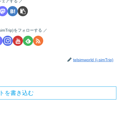
シェアする
 (i-simTrip)をフォローする
telsimworld (i-simTrip)
トを書き込む