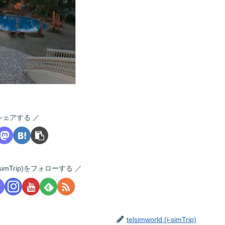
シェアする
 (i-simTrip)をフォローする
telsimworld (i-simTrip)