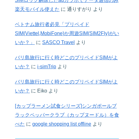
SIMロック解除したauガラホでデータ通信のみ
楽天モバイル使えた
に
通りすがり
より
ベトナム旅行者必見「プリペイド
SIM(Viettel,MobiFone)か周遊SIM(SIM2Fly)がい
いか？」
に
SASCO Travel
より
バリ島旅行に行く時どこのプリペイドSIMがよ
いか？
に
i-simTrip
より
バリ島旅行に行く時どこのプリペイドSIMがよ
いか？
に
Eiko
より
[カップラーメン試食シリーズ]シンガポールブ
ラックペッパークラブ（カップヌードル）を食
べた
に
google shopping list offline
より