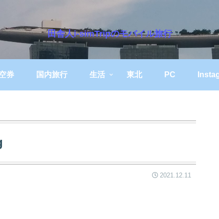
田舎人i-simTripのモバイル旅行
空券
国内旅行
生活
東北
PC
Insta
g
2021.12.11