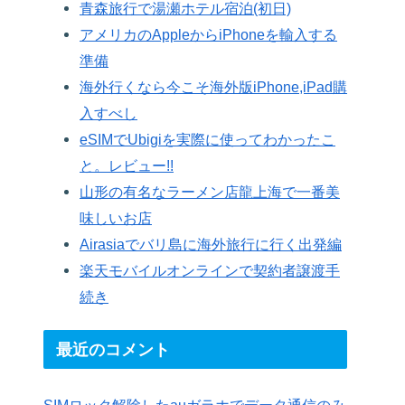
青森旅行で湯瀬ホテル宿泊(初日)
アメリカのAppleからiPhoneを輸入する
準備
海外行くなら今こそ海外版iPhone,iPad購
入すべし
eSIMでUbigiを実際に使ってわかったこ
と。レビュー!!
山形の有名なラーメン店龍上海で一番美
味しいお店
Airasiaでバリ島に海外旅行に行く出発編
楽天モバイルオンラインで契約者譲渡手
続き
最近のコメント