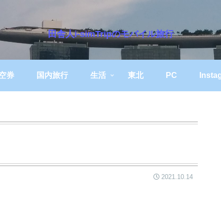
田舎人i-simTripのモバイル旅行
空券
国内旅行
生活
東北
PC
Insta
2021.10.14