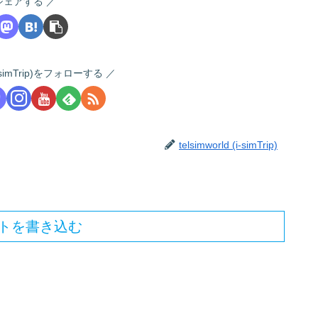
シェアする
 (i-simTrip)をフォローする
telsimworld (i-simTrip)
トを書き込む