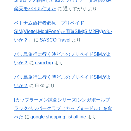
SIMロック解除したauガラホでデータ通信のみ
楽天モバイル使えた
に
通りすがり
より
ベトナム旅行者必見「プリペイド
SIM(Viettel,MobiFone)か周遊SIM(SIM2Fly)がい
いか？」
に
SASCO Travel
より
バリ島旅行に行く時どこのプリペイドSIMがよ
いか？
に
i-simTrip
より
バリ島旅行に行く時どこのプリペイドSIMがよ
いか？
に
Eiko
より
[カップラーメン試食シリーズ]シンガポールブ
ラックペッパークラブ（カップヌードル）を食
べた
に
google shopping list offline
より