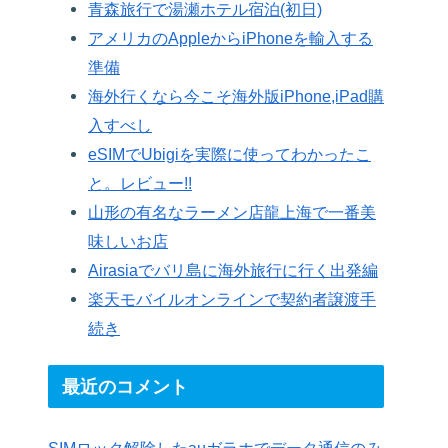
青森旅行で湯瀬ホテル宿泊(初日)
アメリカのAppleからiPhoneを輸入する
準備
海外行くなら今こそ海外版iPhone,iPad購
入すべし
eSIMでUbigiを実際に使ってわかったこ
と。レビュー!!
山形の有名なラーメン店龍上海で一番美
味しいお店
Airasiaでバリ島に海外旅行に行く出発編
楽天モバイルオンラインで契約者譲渡手
続き
最近のコメント