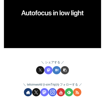
シェアする
telsimworld (i-simTrip)をフォローする