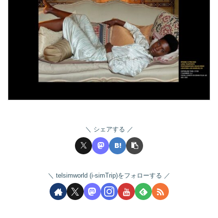
シェアする
telsimworld (i-simTrip)をフォローする