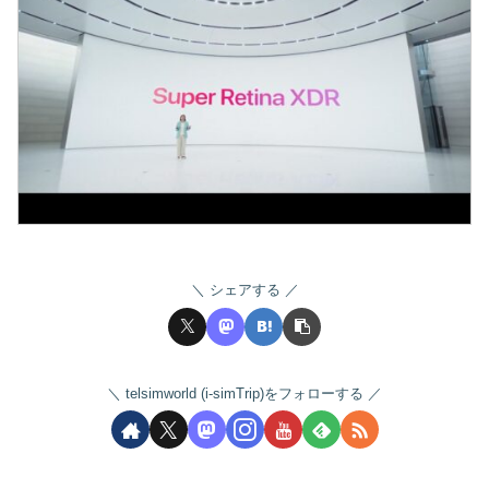
シェアする
telsimworld (i-simTrip)をフォローする