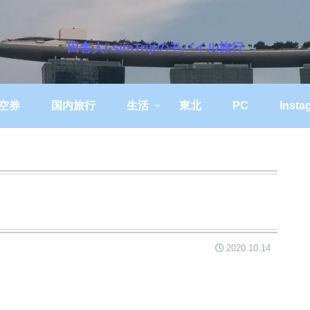
田舎人i-simTripのモバイル旅行
空券
国内旅行
生活
東北
PC
Insta
2020.10.14