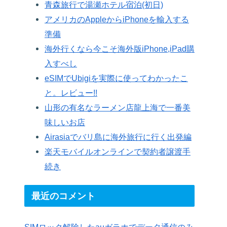
青森旅行で湯瀬ホテル宿泊(初日)
アメリカのAppleからiPhoneを輸入する
準備
海外行くなら今こそ海外版iPhone,iPad購
入すべし
eSIMでUbigiを実際に使ってわかったこ
と。レビュー!!
山形の有名なラーメン店龍上海で一番美
味しいお店
Airasiaでバリ島に海外旅行に行く出発編
楽天モバイルオンラインで契約者譲渡手
続き
最近のコメント