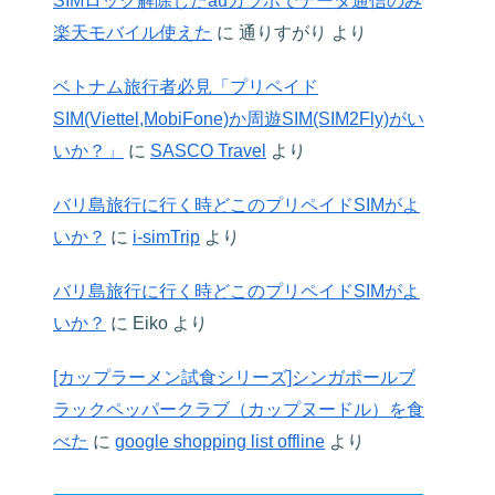
SIMロック解除したauガラホでデータ通信のみ
楽天モバイル使えた
に
通りすがり
より
ベトナム旅行者必見「プリペイド
SIM(Viettel,MobiFone)か周遊SIM(SIM2Fly)がい
いか？」
に
SASCO Travel
より
バリ島旅行に行く時どこのプリペイドSIMがよ
いか？
に
i-simTrip
より
バリ島旅行に行く時どこのプリペイドSIMがよ
いか？
に
Eiko
より
[カップラーメン試食シリーズ]シンガポールブ
ラックペッパークラブ（カップヌードル）を食
べた
に
google shopping list offline
より