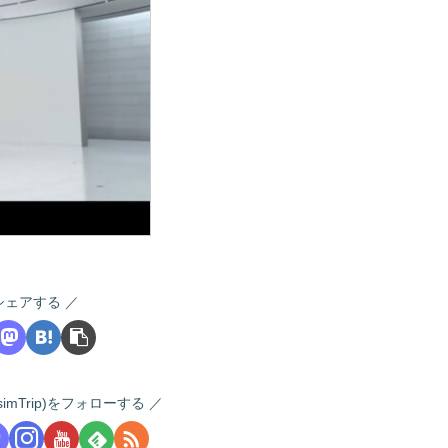
シェアする
 (i-simTrip)をフォローする