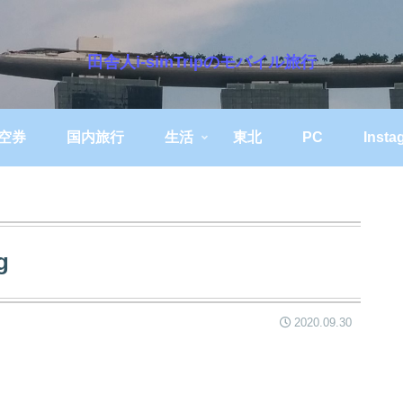
田舎人i-simTripのモバイル旅行
空券
国内旅行
生活
東北
PC
Insta
g
2020.09.30