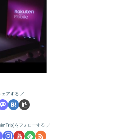
シェアする
 (i-simTrip)をフォローする