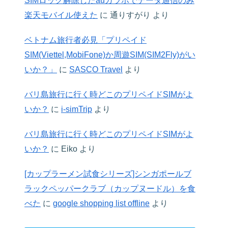
SIMロック解除したauガラホでデータ通信のみ
楽天モバイル使えた
に
通りすがり
より
ベトナム旅行者必見「プリペイド
SIM(Viettel,MobiFone)か周遊SIM(SIM2Fly)がい
いか？」
に
SASCO Travel
より
バリ島旅行に行く時どこのプリペイドSIMがよ
いか？
に
i-simTrip
より
バリ島旅行に行く時どこのプリペイドSIMがよ
いか？
に
Eiko
より
[カップラーメン試食シリーズ]シンガポールブ
ラックペッパークラブ（カップヌードル）を食
べた
に
google shopping list offline
より