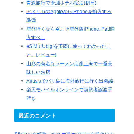
青森旅行で湯瀬ホテル宿泊(初日)
アメリカのAppleからiPhoneを輸入する
準備
海外行くなら今こそ海外版iPhone,iPad購
入すべし
eSIMでUbigiを実際に使ってわかったこ
と。レビュー!!
山形の有名なラーメン店龍上海で一番美
味しいお店
Airasiaでバリ島に海外旅行に行く出発編
楽天モバイルオンラインで契約者譲渡手
続き
最近のコメント