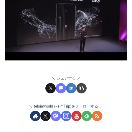
シェアする
telsimworld (i-simTrip)をフォローする