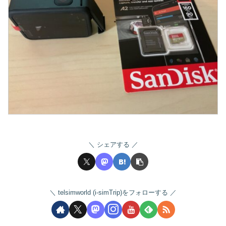
シェアする
telsimworld (i-simTrip)をフォローする