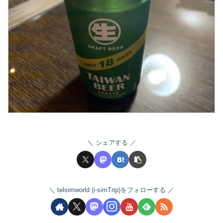
シェアする
telsimworld (i-simTrip)をフォローする