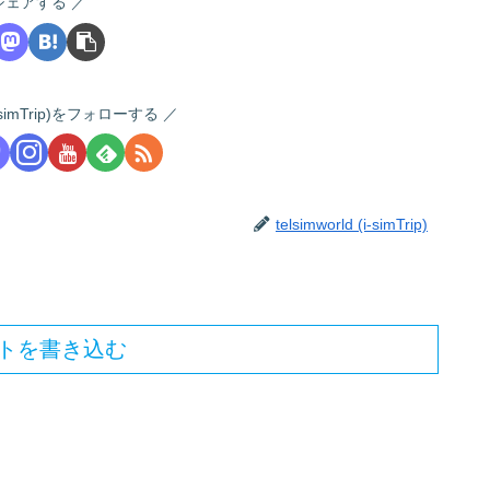
シェアする
 (i-simTrip)をフォローする
telsimworld (i-simTrip)
トを書き込む