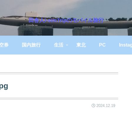
田舎人i-simTripのモバイル旅行
空券
国内旅行
生活
東北
PC
Insta
jpg
2024.12.19