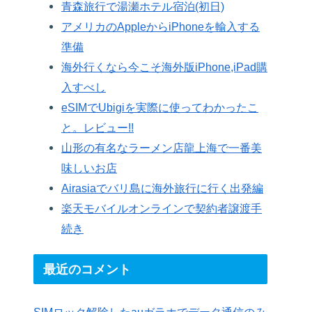
青森旅行で湯瀬ホテル宿泊(初日)
アメリカのAppleからiPhoneを輸入する
準備
海外行くなら今こそ海外版iPhone,iPad購
入すべし
eSIMでUbigiを実際に使ってわかったこ
と。レビュー!!
山形の有名なラーメン店龍上海で一番美
味しいお店
Airasiaでバリ島に海外旅行に行く出発編
楽天モバイルオンラインで契約者譲渡手
続き
最近のコメント