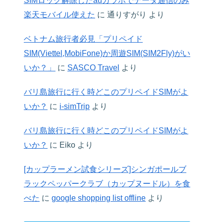
SIMロック解除したauガラホでデータ通信のみ
楽天モバイル使えた
に
通りすがり
より
ベトナム旅行者必見「プリペイド
SIM(Viettel,MobiFone)か周遊SIM(SIM2Fly)がい
いか？」
に
SASCO Travel
より
バリ島旅行に行く時どこのプリペイドSIMがよ
いか？
に
i-simTrip
より
バリ島旅行に行く時どこのプリペイドSIMがよ
いか？
に
Eiko
より
[カップラーメン試食シリーズ]シンガポールブ
ラックペッパークラブ（カップヌードル）を食
べた
に
google shopping list offline
より