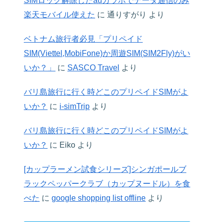
SIMロック解除したauガラホでデータ通信のみ
楽天モバイル使えた
に
通りすがり
より
ベトナム旅行者必見「プリペイド
SIM(Viettel,MobiFone)か周遊SIM(SIM2Fly)がい
いか？」
に
SASCO Travel
より
バリ島旅行に行く時どこのプリペイドSIMがよ
いか？
に
i-simTrip
より
バリ島旅行に行く時どこのプリペイドSIMがよ
いか？
に
Eiko
より
[カップラーメン試食シリーズ]シンガポールブ
ラックペッパークラブ（カップヌードル）を食
べた
に
google shopping list offline
より