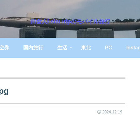
田舎人i-simTripのモバイル旅行
空券
国内旅行
生活
東北
PC
Insta
jpg
2024.12.19