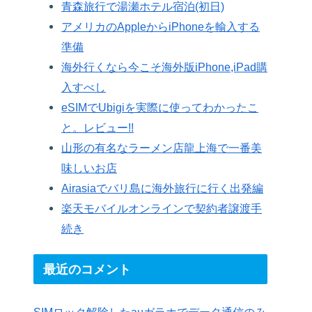
青森旅行で湯瀬ホテル宿泊(初日)
アメリカのAppleからiPhoneを輸入する
準備
海外行くなら今こそ海外版iPhone,iPad購
入すべし
eSIMでUbigiを実際に使ってわかったこ
と。レビュー!!
山形の有名なラーメン店龍上海で一番美
味しいお店
Airasiaでバリ島に海外旅行に行く出発編
楽天モバイルオンラインで契約者譲渡手
続き
最近のコメント