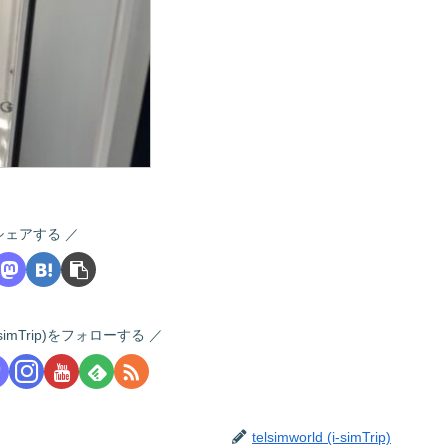
シェアする
 (i-simTrip)をフォローする
telsimworld (i-simTrip)