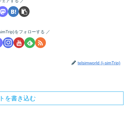
シェアする
 (i-simTrip)をフォローする
telsimworld (i-simTrip)
トを書き込む