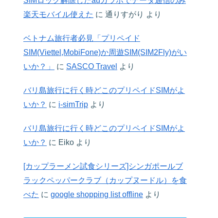
SIMロック解除したauガラホでデータ通信のみ
楽天モバイル使えた
に
通りすがり
より
ベトナム旅行者必見「プリペイド
SIM(Viettel,MobiFone)か周遊SIM(SIM2Fly)がい
いか？」
に
SASCO Travel
より
バリ島旅行に行く時どこのプリペイドSIMがよ
いか？
に
i-simTrip
より
バリ島旅行に行く時どこのプリペイドSIMがよ
いか？
に
Eiko
より
[カップラーメン試食シリーズ]シンガポールブ
ラックペッパークラブ（カップヌードル）を食
べた
に
google shopping list offline
より