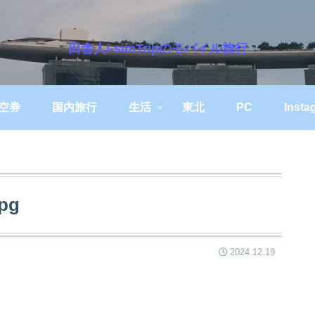
田舎人i-simTripのモバイル旅行
空券
国内旅行
生活
東北
PC
Insta
jpg
2024.12.19