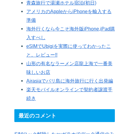
青森旅行で湯瀬ホテル宿泊(初日)
アメリカのAppleからiPhoneを輸入する
準備
海外行くなら今こそ海外版iPhone,iPad購
入すべし
eSIMでUbigiを実際に使ってわかったこ
と。レビュー!!
山形の有名なラーメン店龍上海で一番美
味しいお店
Airasiaでバリ島に海外旅行に行く出発編
楽天モバイルオンラインで契約者譲渡手
続き
最近のコメント