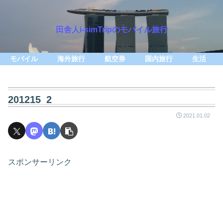
田舎人i-simTripのモバイル旅行
モバイル
海外旅行
航空券
国内旅行
生活
201215_2
2021.01.02
スポンサーリンク