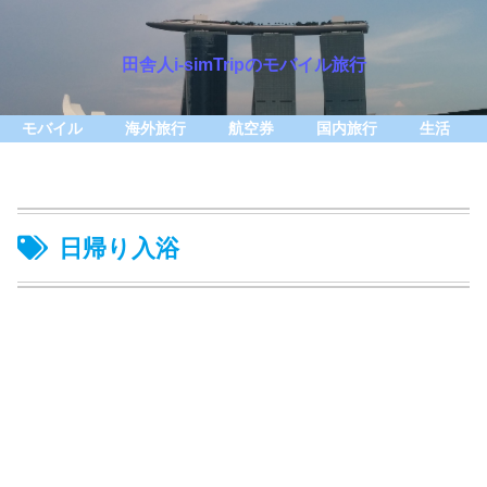
田舎人i-simTripのモバイル旅行
モバイル
海外旅行
航空券
国内旅行
生活
日帰り入浴