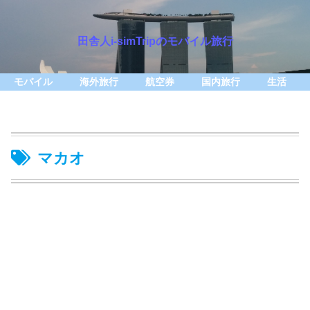
田舎人i-simTripのモバイル旅行
モバイル
海外旅行
航空券
国内旅行
生活
マカオ